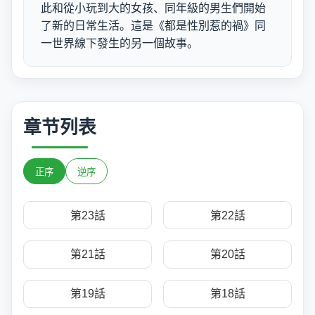
此和從小玩到大的女孩、同年級的男生們開始
了新的日常生活。這是《都是性別惹的禍》同
一世界線下發生的另一個故事。
章节列表
正序
逆序
第23話
第22話
第21話
第20話
第19話
第18話