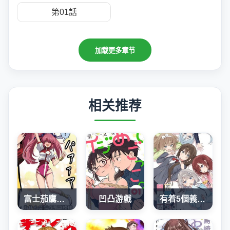
第01話
加载更多章节
相关推荐
富士茄鷹老師的推特短篇
凹凸游戲
有着5個義妹的我