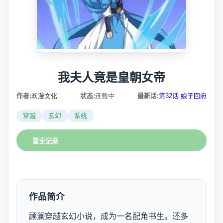
我夫人竟是皇朝女帝
作者:
欢漫文化
状态:
连载中
最新话:
第32话 娘子回府
穿越
玄幻
系统
暂无记录
作品简介
顾澜穿越玄幻小说，成为一名配角书生。还多