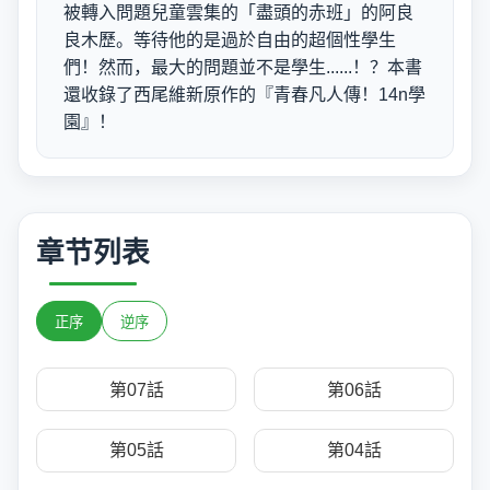
被轉入問題兒童雲集的「盡頭的赤班」的阿良
良木歷。等待他的是過於自由的超個性學生
們！然而，最大的問題並不是學生......！？本書
還收錄了西尾維新原作的『青春凡人傳！14n學
園』！
章节列表
正序
逆序
第07話
第06話
第05話
第04話