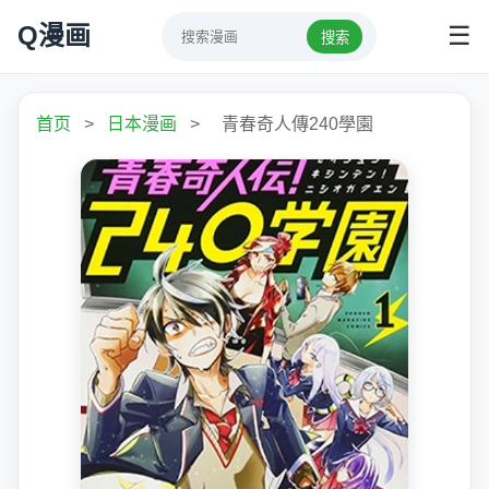
Q漫画
☰
搜索
首页
>
日本漫画
>
青春奇人傳240學園