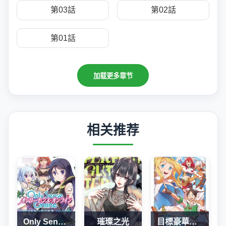
第03話
第02話
第01話
加载更多章节
相关推荐
Only Sense Online
璀璨之光
目標豪華客船!! 運用船召喚技能，在異世界開啟奢華生活