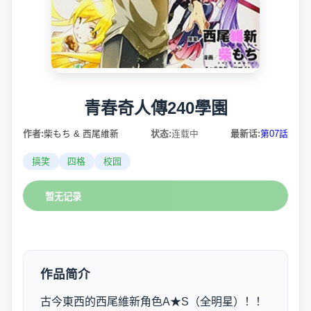
青春奇人傳240學園
作者:
柴もち & 西尾維新
状态:
连载中
最新话:
第07話
搞笑
四格
校园
暂无记录
作品简介
古今東西的西尾維新角色A★S（全明星）！！