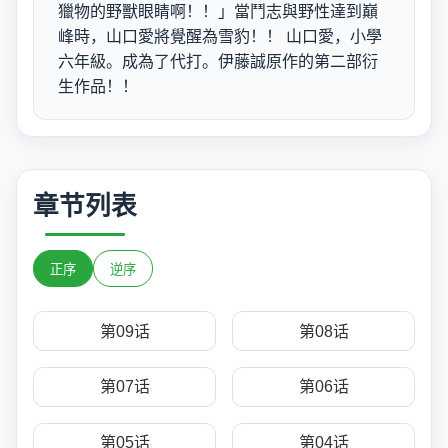
獵物的野獸眼睛啊！！」當鬥志與野性達到巔
峰時，山口愛將覺醒為雪豹！！ 山口愛，小學
六年級。成為了代打。伊藤誠原作的第二部衍
生作品！！
章节列表
正序
逆序
第09话
第08话
第07话
第06话
第05话
第04话