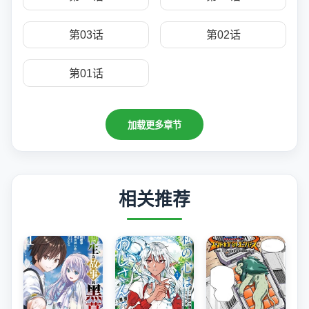
第03话
第02话
第01话
加载更多章节
相关推荐