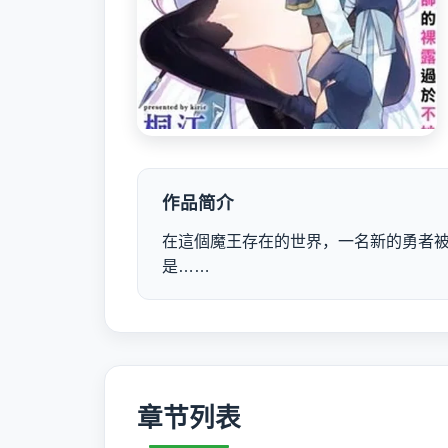
作品简介
在這個魔王存在的世界，一名新的勇者被
是……
章节列表