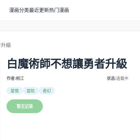
漫画分类
最近更新
热门漫画
者升級
白魔術師不想讓勇者升級
作者:
桐江
状态:
连载中
爱情
冒险
奇幻
暂无记录