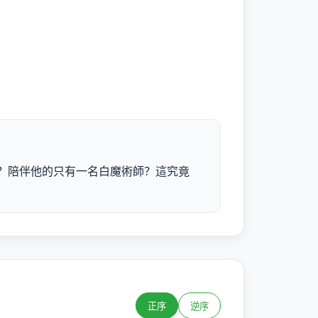
？陪伴他的只有一名白魔術師？這究竟
正序
逆序