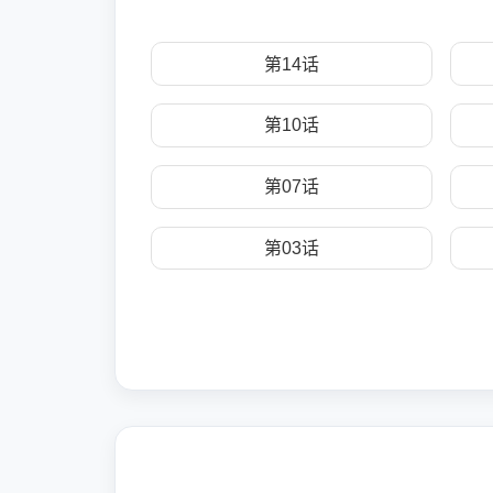
第14话
第10话
第07话
第03话