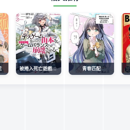
足
被捲入死亡遊戲的山本小姐，正隨心所欲地摧毀遊戲平衡
青春匹配