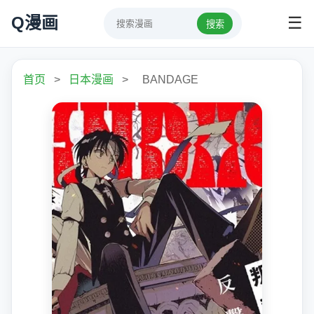
Q漫画
☰
搜索
首页
>
日本漫画
>
BANDAGE