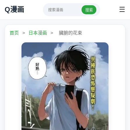
Q漫画
☰
搜索
首页
>
日本漫画
>
臟腑的花束