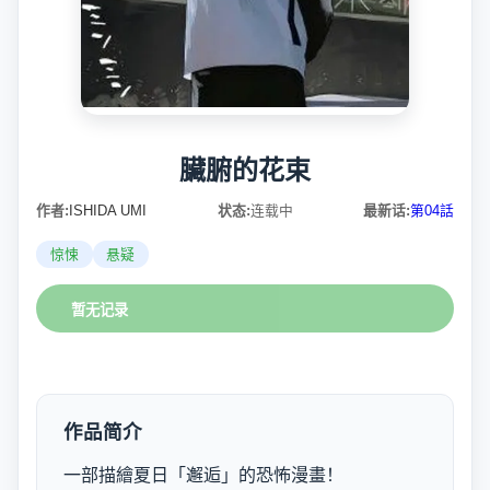
臟腑的花束
作者:
ISHIDA UMI
状态:
连载中
最新话:
第04話
惊悚
悬疑
暂无记录
作品简介
一部描繪夏日「邂逅」的恐怖漫畫！