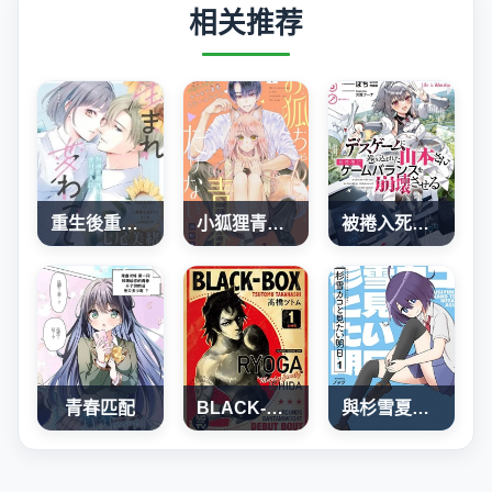
相关推荐
重生後重新開始
小狐狸青春不足
被捲入死亡遊戲的山本小姐，正隨心所欲地摧毀遊戲平衡
青春匹配
BLACK-BOX
與杉雪夏子的明天