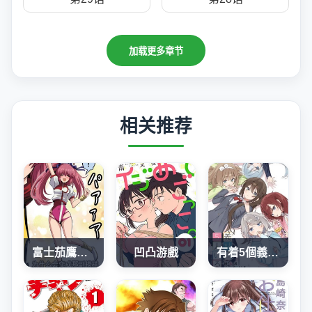
加载更多章节
相关推荐
富士茄鷹老師的推特短篇
凹凸游戲
有着5個義妹的我