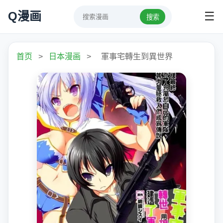
Q漫画
☰
搜索
首页
>
日本漫画
>
軍事宅轉生到異世界