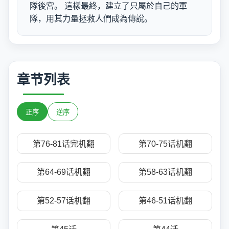
隊後宮。 這樣最終，建立了只屬於自己的軍
隊，用其力量拯救人們成為傳說。
章节列表
正序
逆序
第76-81话完机翻
第70-75话机翻
第64-69话机翻
第58-63话机翻
第52-57话机翻
第46-51话机翻