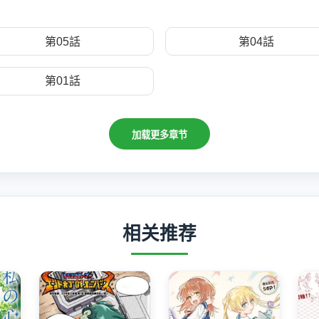
第05話
第04話
第01話
加载更多章节
相关推荐