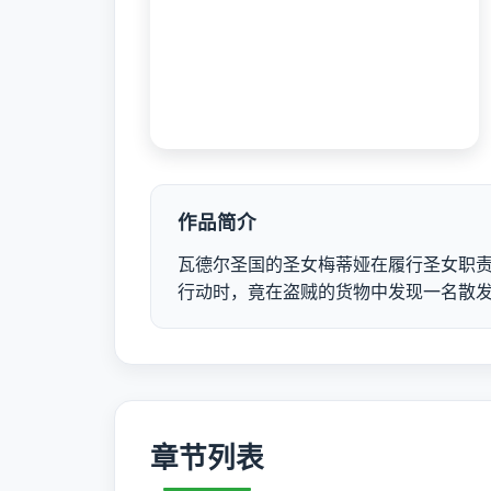
作品简介
瓦德尔圣国的圣女梅蒂娅在履行圣女职责
行动时，竟在盗贼的货物中发现一名散发
章节列表