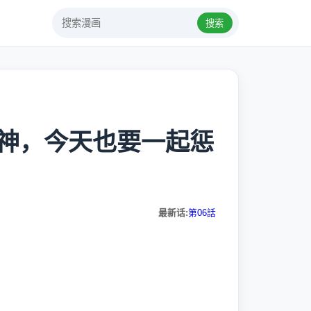
搜索
神，今天也要一起惩
最新话:
第06話