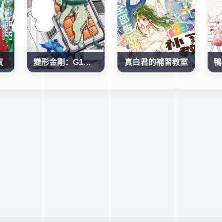
叔
變形金剛：G1宇宙之終焉
真白君的補習教室