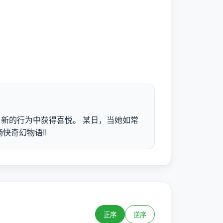
新的行为中获得喜悦。 某日，当她如常
快奇幻物语!!
正序
逆序