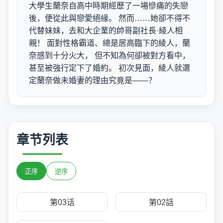
大學生蘭奈自高中時期經歷了一場慘痛的失戀
後，便從此與戀愛絕緣。 然而……她卻不得不
代替妹妹，去和大企業的帥哥副社長·綾人相
親！ 面對性格霸道、總是居高臨下的綾人，蘭
奈感到十分火大， 但不知為何卻被對方看中，
甚至被強行定下了婚約。 初次見面，綾人就選
定蘭奈做未婚妻的理由究竟是——？
章节列表
正序
逆序
第03话
第02話