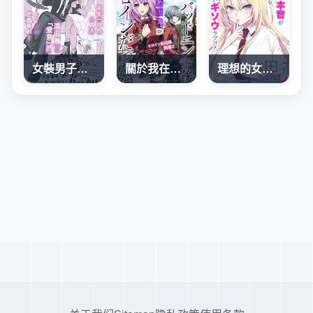
女裝男子和男裝女子是天生的一對
關於我在後巷撿來的女孩是BE後的乙游女主這件事
理想的女朋友