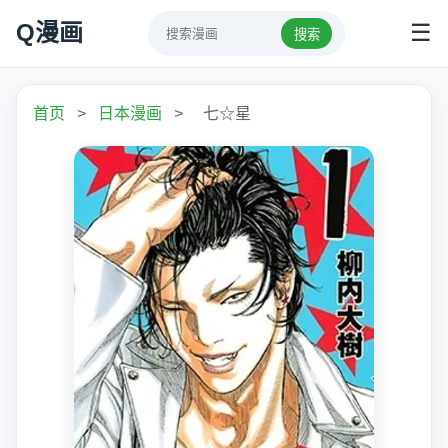
Q漫画
☰
搜索
首页
>
日本漫画
>
七☆星