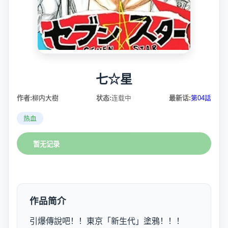
七☆星
作者:
柳内大樹
状态:
连载中
最新话:
第04話
热血
暂无记录
作品简介
引爆傳說吧！！東京「新生代」塗鴉！！！