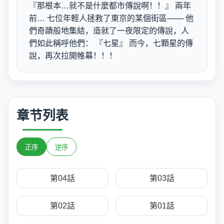
『那根本…就不是什麼都市傳說啊！！』 兩年
前… 七位年輕人拯救了東京的某個街區─── 他
們奇蹟般地集結，造就了一夜限定的傳說，人
們如此稱呼他們： 『七星』 而今，七顆星的傳
說，再次拉開帷幕！！！
章节列表
正序
逆序
第04話
第03話
第02話
第01話