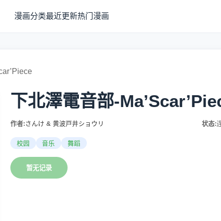
漫画分类
最近更新
热门漫画
r’Piece
下北澤電音部-Ma’Scar’Pie
作者:
さんけ & 黄波戸井ショウリ
状态:
校园
音乐
舞蹈
暂无记录