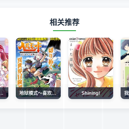
相关推荐
姻了的前男友 （現上司）追着我求複合
地狱模式～喜欢速通游戏的玩家在废设定异世界无双
Shining!