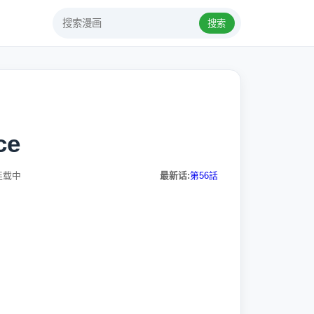
搜索
ce
连载中
最新话:
第56話