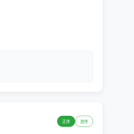
正序
逆序