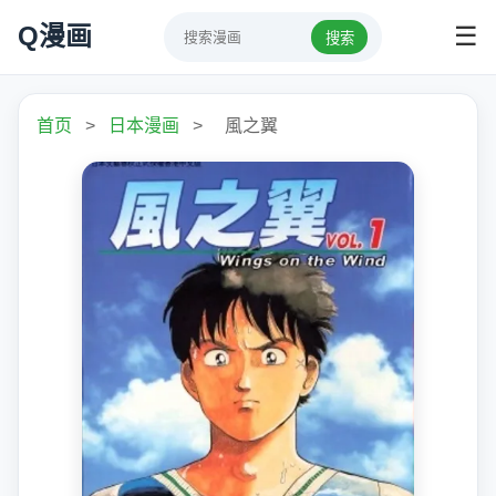
Q漫画
☰
搜索
首页
>
日本漫画
>
風之翼