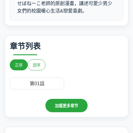
せぼねーこ老師的原創漫畫，講述可愛少男少
女們的校園暖心生活&戀愛喜劇。
章节列表
正序
逆序
第01話
加载更多章节