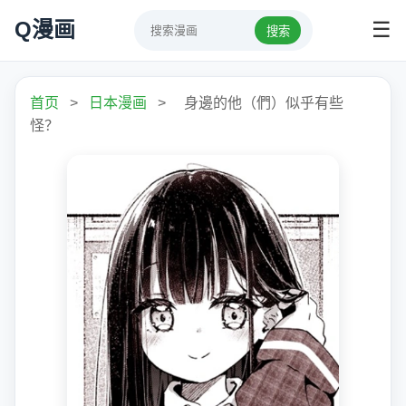
Q漫画
☰
搜索
首页
>
日本漫画
>
身邊的他（們）似乎有些
怪？