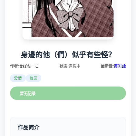
身邊的他（們）似乎有些怪？
作者:
せぼねーこ
状态:
连载中
最新话:
第01話
爱情
校园
暂无记录
作品简介