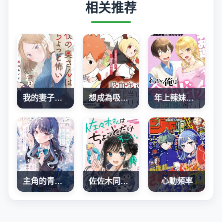
相关推荐
我的妻子有點可怕
想成為吸血鬼的便當
年上辣妹青梅的愛過於沉重
主角的青梅竹马，对我这个配角来势汹汹
佐佐木同學有點點厲害
心動頻率