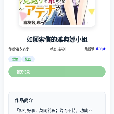
如願索償的雅典娜小姐
作者:
喜友名恵一
状态:
连载中
最新话:
第08話
爱情
校园
暂无记录
作品简介
「但行好事，莫問前程；為而不恃，功成不