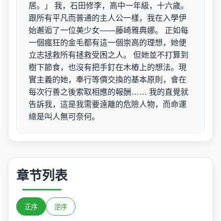
居。」 我，石田修李，高中一年級，十六歲。
跟所有平凡而普通的主人公一樣，我在入學伊
始邂逅了一位美少女——藤崎雅典娜。 正如每
一個瘋狂的金毛都有這一個崇高的理想，她便
立志拯救所有拯救受困之人。 但她並不打算到
樹下節食，也沒有把手釘在木樁上的想法。現
實主義的她，奉行等價交換的基本原則，會在
每次行善之後索取相應的報酬…… 我的直覺就
告訴我，這是我需要遠離的危險人物，而命運
總是叫人無可奈何。
章节列表
正序
逆序