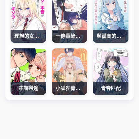
理想的女朋友
一條華緒戀心未醒
與孤高的她，在房間裡做的那些事
莊諧戀途
小狐狸青春不足
青春匹配