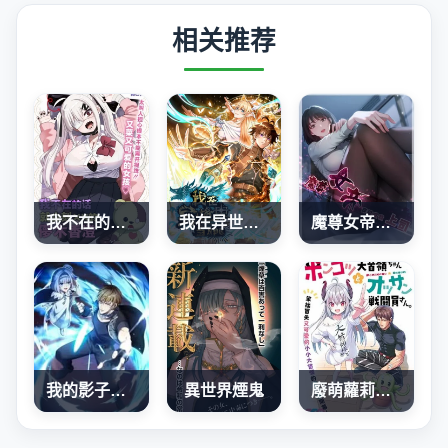
相关推荐
我不在的話就立刻××的儚木香澄
我在异世界当NPC（正式版）
魔尊女帝穿越成我上司
我的影子是萝莉
異世界煙鬼
廢萌蘿莉大首領和她的大叔部下