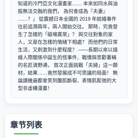
知道的冷門亞文化漫畫家…… 本來如同水與油
般無法交融的我們， 為何會成為『夫妻』
……？」 從震撼日本全國的 2019 年結婚事件
往前追溯兩年，兩人開始交往。 那時，究竟發
生了怎樣的「磁場異常」？ 與交往對象的家
人，又是在怎樣的情緒下相處？ 而他們的日常
生活，又刺激到什麼程度？ ——長期以來以描
繪人際關係中誕生的怪事件、戰慄與悲歡著稱
的名匠清野通， 首次正面挑戰「夫婦」這一題
材，結果……竟然發展成不可思議的局面！ 無
論讀幾遍都會笑到腹肌斷裂、表情肌鬆弛的大
型非虛構漫畫！
章节列表