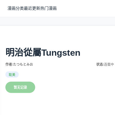
漫画分类
最近更新
热门漫画
明治從屬Tungsten
作者:
たつもとみお
状态:
连载中
耽美
暂无记录