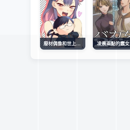
廢材偶像和世上唯一的粉絲
凌晨兩點的蠢女