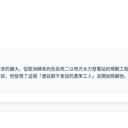
需求的擴大，從歐洲歸來的佐伯亮二以地方水力發電站的規劃工
年前，他發現了這個「連話都不會說的愚笨工人」並開始照顧他
。