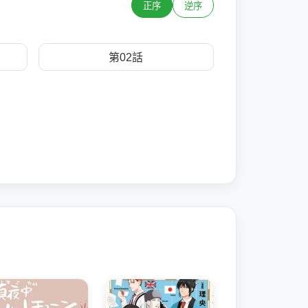
正序
逆序
第02話