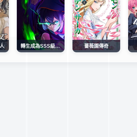
人
轉生成為SSS級哥布林
薔薇園傳奇