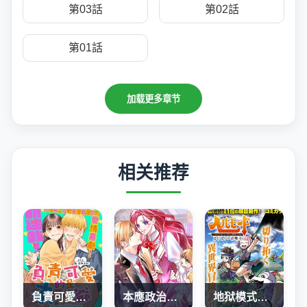
第03話
第02話
第01話
加载更多章节
相关推荐
負責可愛的是本大爺
本應政治聯姻了的前男友 （現上司）追着我求複合
地狱模式～喜欢速通游戏的玩家在废设定异世界无双