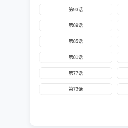
第93话
第89话
第85话
第81话
第77话
第73话