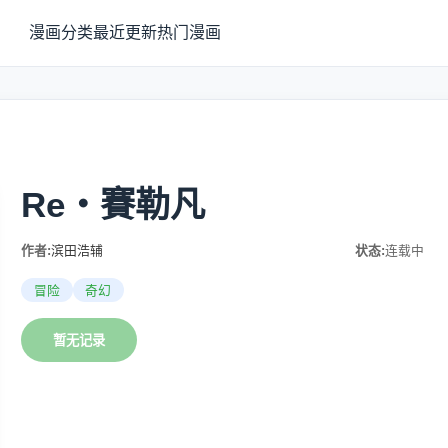
漫画分类
最近更新
热门漫画
Re‧賽勒凡
作者:
滨田浩辅
状态:
连载中
冒险
奇幻
暂无记录