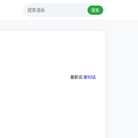
搜索
最新话:
第93话