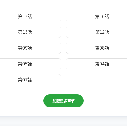
第17話
第16話
第13話
第12話
第09話
第08話
第05話
第04話
第01話
加载更多章节