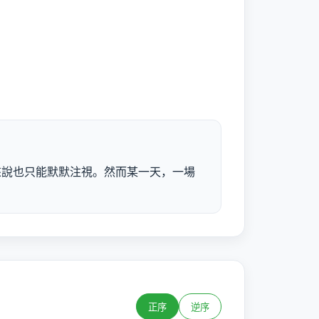
來說也只能默默注視。然而某一天，一場
正序
逆序