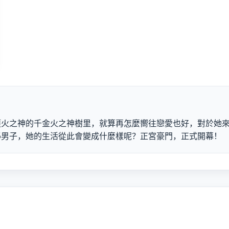
護火之神的千金火之神樹里，就算再怎麼嚮往戀愛也好，對於她
秘男子，她的生活從此會變成什麼樣呢？正宮豪門，正式開幕！