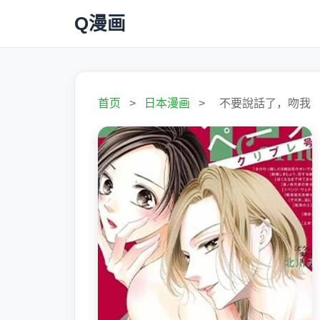
Q漫画
首页
>
日本漫画
>
不要說話了，吻我