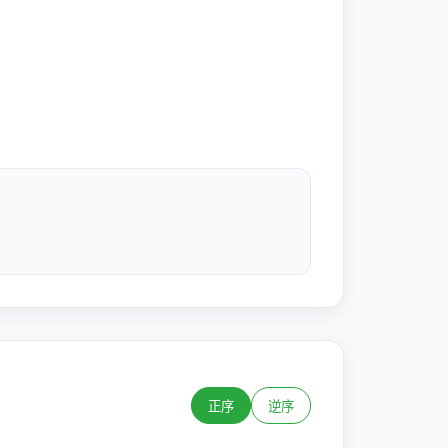
正序
逆序