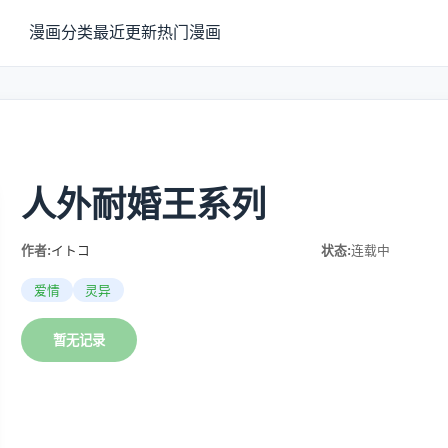
漫画分类
最近更新
热门漫画
人外耐婚王系列
作者:
イトコ
状态:
连载中
爱情
灵异
暂无记录