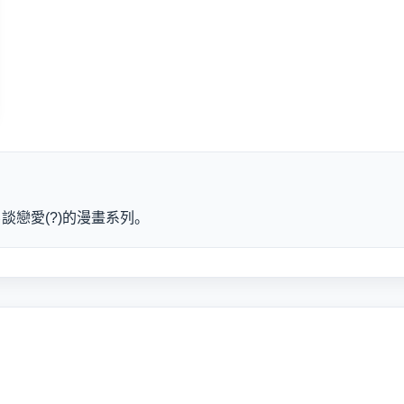
戀愛(?)的漫畫系列。