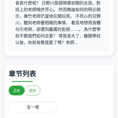
會是什麼呢？ 日野川是個情竇初開的女孩，對
班上的老師暗許芳心。 然而無論如何的明示暗
示，廣竹老師仍當她在開玩笑。 不死心的日野
川，聽到老師要相親的事情， 着急地想用身體
勾引老師，卻遭到嚴厲的拒絕……。 為什麼學
校不教我們如何去愛？ 等我長大了、離開學校
以後，你就肯教我愛了嗎？老師…
章节列表
正序
逆序
全一卷