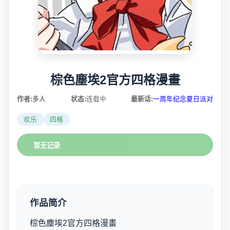
棕色塵埃2官方四格漫畫
作者:
多人
状态:
连载中
最新话:
一周年纪念夏日派对
欢乐
四格
暂无记录
作品简介
棕色塵埃2官方四格漫畫