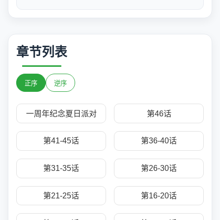
章节列表
正序
逆序
一周年纪念夏日派对
第46话
第41-45话
第36-40话
第31-35话
第26-30话
第21-25话
第16-20话