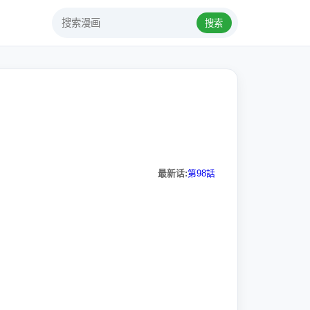
搜索
最新话:
第98話