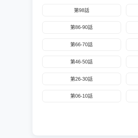
第98話
第86-90話
第66-70話
第46-50話
第26-30話
第06-10話