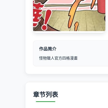
作品简介
怪物獵人官方四格漫畫
章节列表