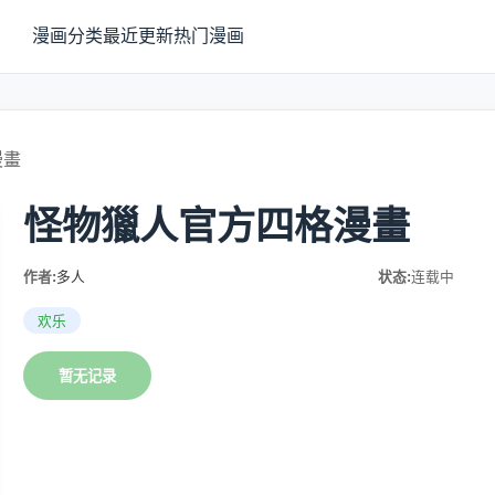
漫画分类
最近更新
热门漫画
漫畫
怪物獵人官方四格漫畫
作者:
多人
状态:
连载中
欢乐
暂无记录