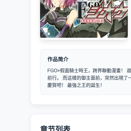
作品简介
FGO×假面騎士時王，跨界聯動漫畫！
前行。 而這樣的御主面前，突然出現了
慶賀吧！ 最強之王的誕生！
章节列表