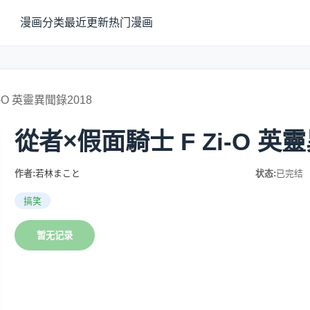
漫画分类
最近更新
热门漫画
-O 英靈異聞錄2018
從者×假面騎士 F Zi-O 英靈
作者:
若林まこと
状态:
已完结
搞笑
暂无记录