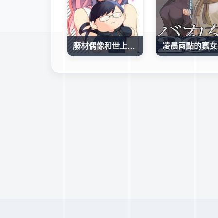
廢材偶像和世上唯一的粉絲
凌晨兩點的蠢女