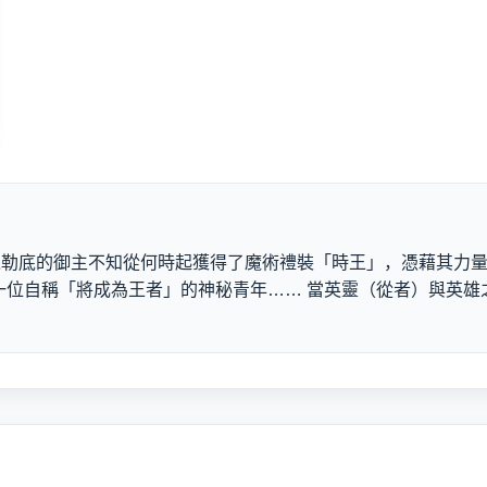
 迦勒底的御主不知從何時起獲得了魔術禮裝「時王」，憑藉其力量
一位自稱「將成為王者」的神秘青年…… 當英靈（從者）與英