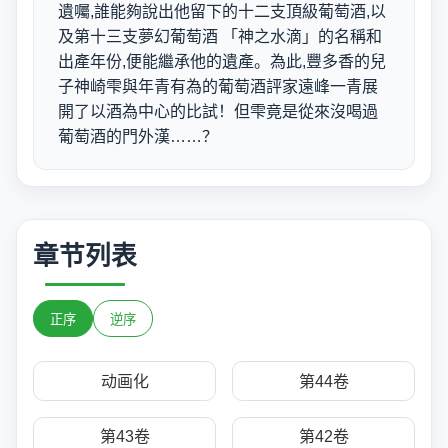
遺囑,誰能夠說出他留下的十二支頂級葡萄酒,以
及第十三支夢幻葡萄酒 「神之水滴」的名稱和
出產年份,便能繼承他的遺產。為此,豐多香的兒
子神崎雫與年青有為的葡萄酒評家遠峰一青展
開了以酒為中心的比試！但雫竟是從來沒喝過
葡萄酒的門外漢……？
章节列表
正序
逆序
动画化
第44卷
第43卷
第42卷