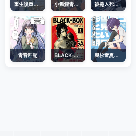
重生後重新開始
小狐狸青春不足
被捲入死亡遊戲的山本小姐，正隨心所欲地摧毀遊戲平衡
青春匹配
BLACK-BOX
與杉雪夏子的明天