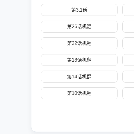
第3.1话
第26话机翻
第22话机翻
第18话机翻
第14话机翻
第10话机翻