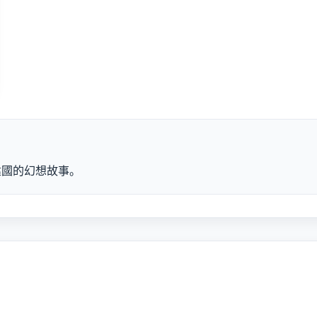
建國的幻想故事。