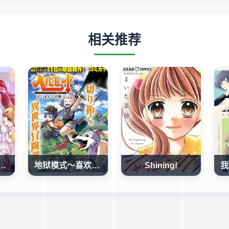
相关推荐
姻了的前男友 （現上司）追着我求複合
地狱模式～喜欢速通游戏的玩家在废设定异世界无双
Shining!