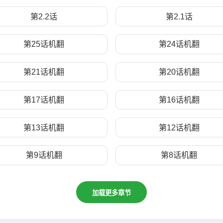
第2.2话
第2.1话
第25话机翻
第24话机翻
第21话机翻
第20话机翻
第17话机翻
第16话机翻
第13话机翻
第12话机翻
第9话机翻
第8话机翻
加载更多章节