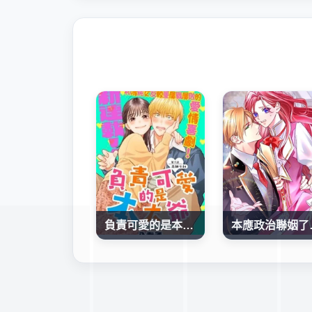
負責可愛的是本大爺
本應政治聯