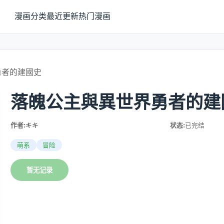
漫画分类
最近更新
热门漫画
勇者的建國史
落魄公主與異世界勇者的建
作者:
キキ
状态:
已完结
萌系
冒险
暂无记录