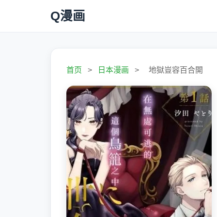
Q漫画
首页
>
日本漫画
>
地獄豈容百合開