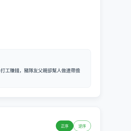
學打工賺錢，豬隊友父親卻幫人做連帶擔
正序
逆序