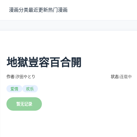
漫画分类
最近更新
热门漫画
地獄豈容百合開
作者:
汐田やとり
状态:
连载中
爱情
欢乐
暂无记录