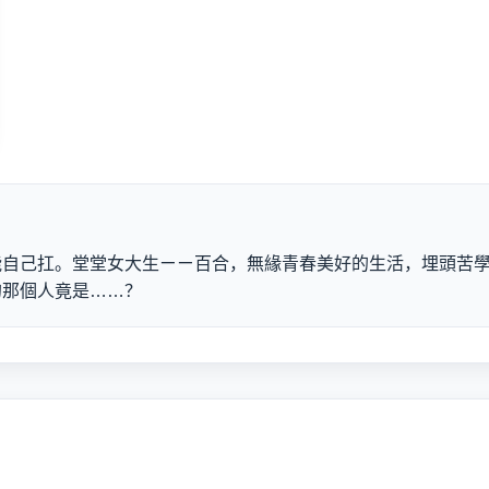
能自己扛。堂堂女大生ㄧㄧ百合，無緣青春美好的生活，埋頭苦
的那個人竟是……？