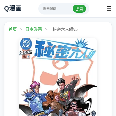
Q漫画
☰
搜索
首页
>
日本漫画
>
秘密六人組v5