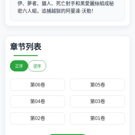
伊、夢者、貓人、死亡射手和黑愛麗絲組成秘
密六人組，追捕越獄的阿曼達·沃勒！
章节列表
正序
逆序
第06卷
第05卷
第04卷
第03卷
第02卷
第01卷