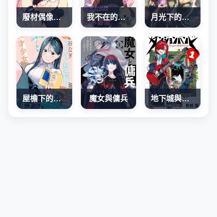
廢材偶像和世上唯一的粉絲
我不在的話就立刻××的儚木香澄
月光下的異世界之旅
屋檐下的阿爾忒彌斯
魔女與傭兵
地下城與少女樂隊