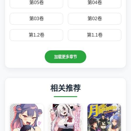
第05卷
第04卷
第03卷
第02卷
第1.2卷
第1.1卷
加载更多章节
相关推荐