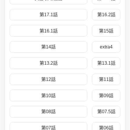
第17.1話
第16.2話
第16.1話
第15話
第14話
extra4
第13.2話
第13.1話
第12話
第11話
第10話
第09話
第08話
第07.5話
第07話
第06話