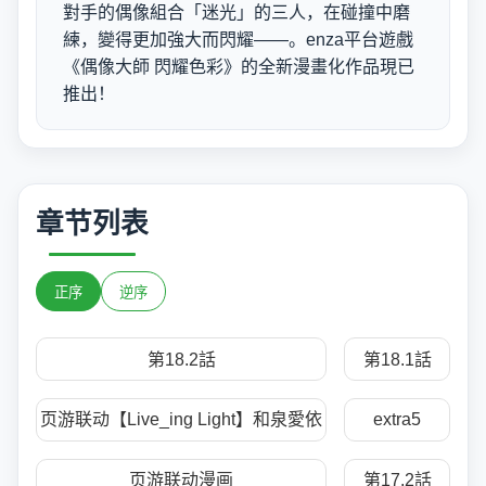
對手的偶像組合「迷光」的三人，在碰撞中磨
練，變得更加強大而閃耀——。enza平台遊戲
《偶像大師 閃耀色彩》的全新漫畫化作品現已
推出！
章节列表
正序
逆序
第18.2話
第18.1話
页游联动【Live_ing Light】和泉愛依
extra5
页游联动漫画
第17.2話