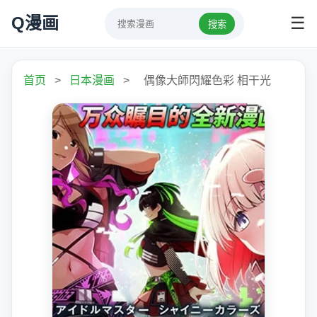
Q漫画
☰
搜索
首页
>
日本漫画
>
偶像大師閃耀色彩 相干光