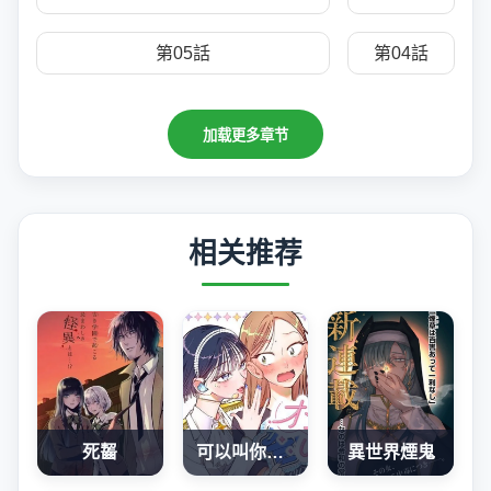
第05話
第04話
加载更多章节
相关推荐
死齧
可以叫你歐尼(姐姐)嗎？
異世界煙鬼