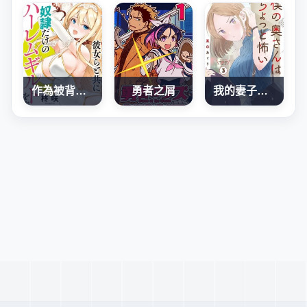
作為被背叛了的S級冒險者的我、決定成立一個只有我所愛的奴隸女孩子們的後宮公會
勇者之屑
我的妻子有點可怕