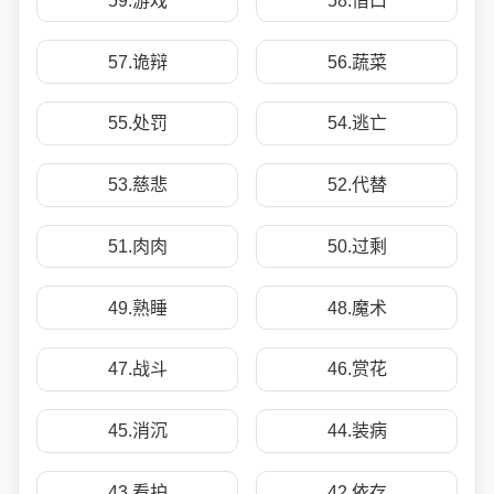
59.游戏
58.借口
57.诡辩
56.蔬菜
55.处罚
54.逃亡
53.慈悲
52.代替
51.肉肉
50.过剩
49.熟睡
48.魔术
47.战斗
46.赏花
45.消沉
44.装病
43.看护
42.依存