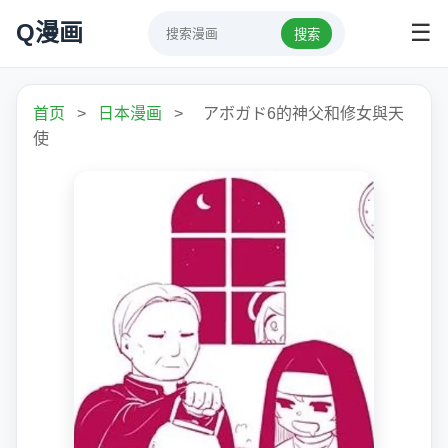
Q漫画
☰
搜索
首页
>
日本漫画
>
アボガド6的神父和修女與天
使