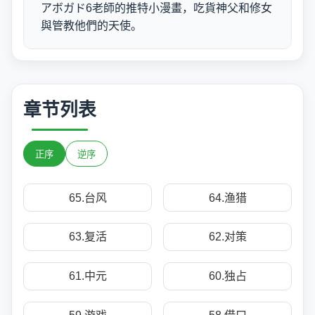
アボガド6老師的推特小漫畫，吃貨神父和修女
與管教他們的天使。
章节列表
正序
逆序
65.台风
64.渔猎
63.复活
62.对策
61.中元
60.独占