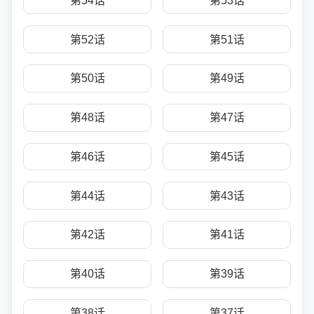
第54话
第53话
第52话
第51话
第50话
第49话
第48话
第47话
第46话
第45话
第44话
第43话
第42话
第41话
第40话
第39话
第38话
第37话