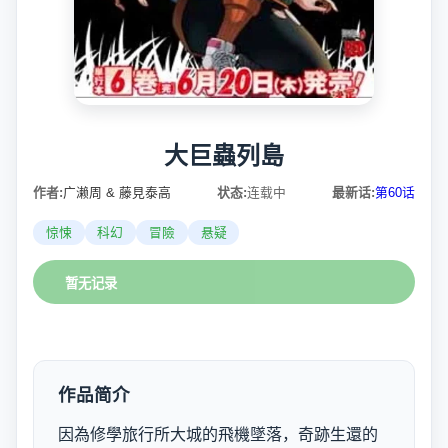
大巨蟲列島
作者:
广濑周 & 藤見泰高
状态:
连载中
最新话:
第60话
惊悚
科幻
冒險
悬疑
暂无记录
作品简介
因為修學旅行所大城的飛機墜落，奇跡生還的