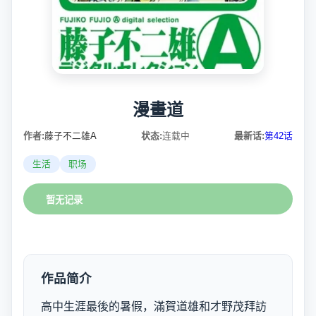
漫畫道
作者:
藤子不二雄A
状态:
连载中
最新话:
第42话
生活
职场
暂无记录
作品简介
高中生涯最後的暑假，滿賀道雄和才野茂拜訪