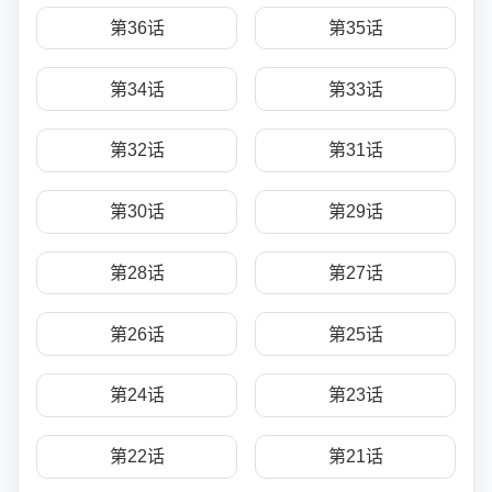
第36话
第35话
第34话
第33话
第32话
第31话
第30话
第29话
第28话
第27话
第26话
第25话
第24话
第23话
第22话
第21话