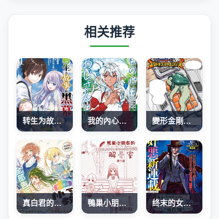
相关推荐
转生为故事幕后主谋
我的內心是大叔
變形金剛：G1宇宙之終焉
真白君的補習教室
鴨巢小朋友的解憂室
终末的女武神奇谭·开膛手杰克事件簿