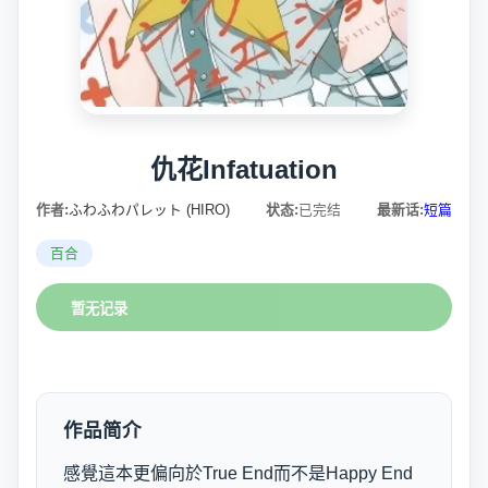
仇花Infatuation
作者:
ふわふわパレット (HIRO)
状态:
已完结
最新话:
短篇
百合
暂无记录
作品简介
感覺這本更偏向於True End而不是Happy End