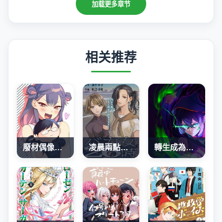
加载更多章节
相关推荐
廢材偶像和世上唯一的粉絲
凌晨兩點的蠢女人
轉生成為SSS級哥布林