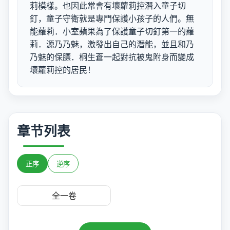
莉模樣。也因此常會有壞蘿莉控潛入童子切
釘，童子守衛就是專門保護小孩子的人們。無
能蘿莉．小室蘋果為了保護童子切釘第一的蘿
莉．源乃乃魅，激發出自己的潛能，並且和乃
乃魅的保膘．桐生蒼一起對抗被鬼附身而變成
壞蘿莉控的居民！
章节列表
正序
逆序
全一卷