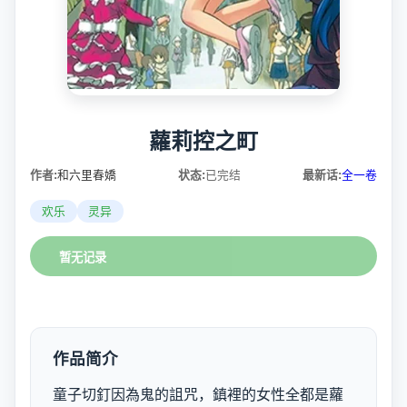
蘿莉控之町
作者:
和六里春嬌
状态:
已完结
最新话:
全一卷
欢乐
灵异
暂无记录
作品简介
童子切釘因為鬼的詛咒，鎮裡的女性全都是蘿