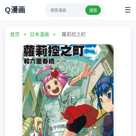
Q漫画
☰
搜索
首页
>
日本漫画
>
蘿莉控之町