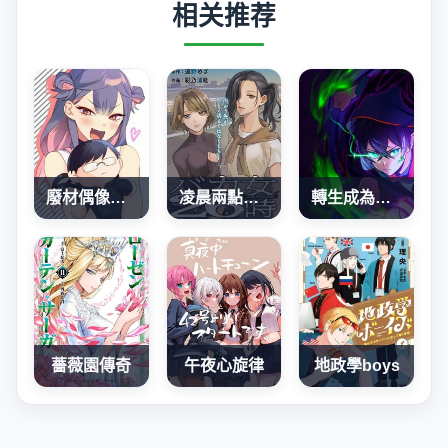
相关推荐
廢材偶像和世上唯一的粉絲
凌晨兩點的蠢女人
轉生成為SSS級哥布林
薔薇園傳奇
午夜心旋律
地政學boys