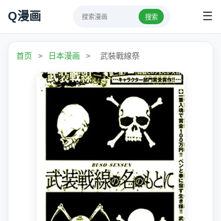
Q漫画
☰
搜索
首页
>
日本漫画
>
武裝戰線祭