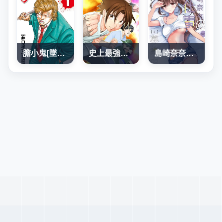
膽小鬼[墜落]前夜之故事
史上最強弟子兼一2 達人篇
島崎奈奈@工作募集中