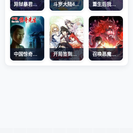
异狱暴君：我的影子能无限进化
斗罗大陆4终极斗罗
重生后我用镜面反转复仇
中国惊奇先生
开局签到荒古圣体
召唤恶魔，我既是深渊