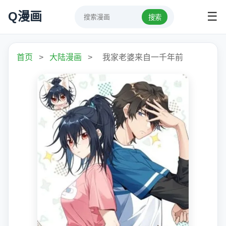
Q漫画
☰
搜索
首页
>
大陆漫画
>
我家老婆来自一千年前