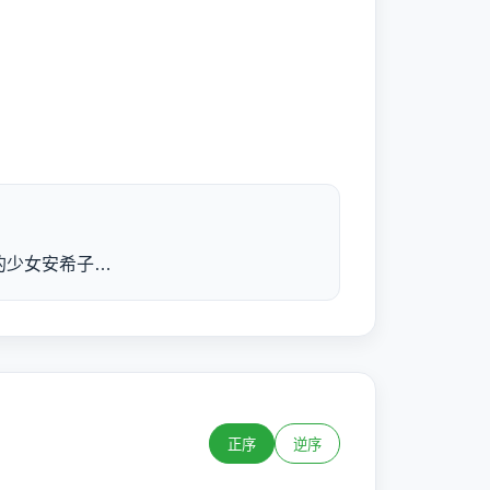
的少女安希子…
正序
逆序