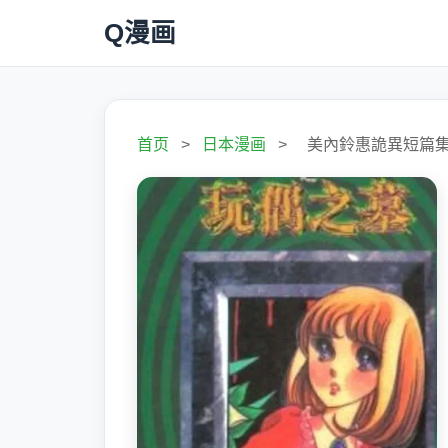
Q漫画
首页
>
日本漫画
>
美內鈴惠詭異短篇