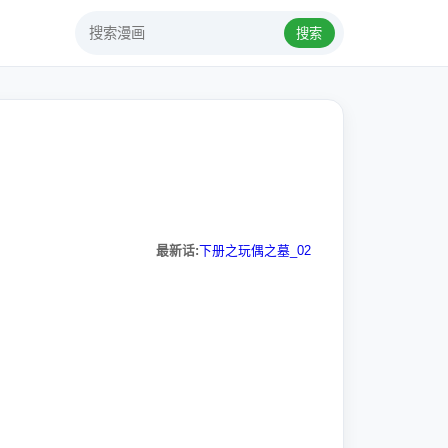
搜索
最新话:
下册之玩偶之墓_02