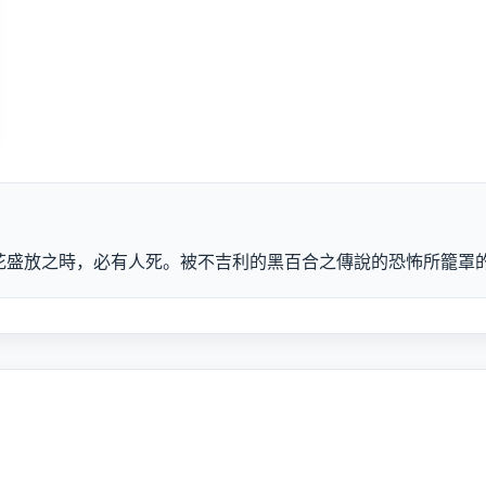
花盛放之時，必有人死。被不吉利的黑百合之傳說的恐怖所籠罩