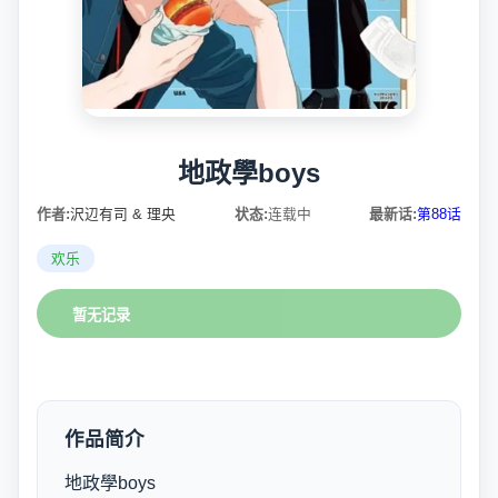
地政學boys
作者:
沢辺有司 & 理央
状态:
连载中
最新话:
第88话
欢乐
暂无记录
作品简介
地政學boys