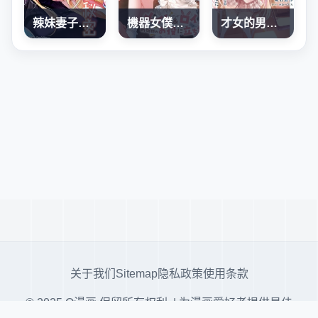
辣妹妻子的秘密
機器女僕想幫上大小姐的忙
才女的男保姆
关于我们
Sitemap
隐私政策
使用条款
© 2025 Q漫画 保留所有权利. | 为漫画爱好者提供最佳