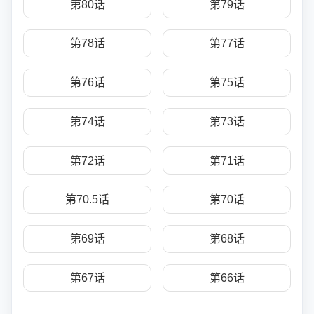
第80话
第79话
第78话
第77话
第76话
第75话
第74话
第73话
第72话
第71话
第70.5话
第70话
第69话
第68话
第67话
第66话