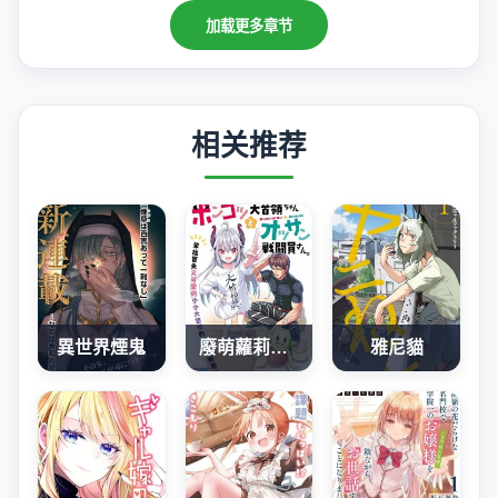
加载更多章节
相关推荐
異世界煙鬼
廢萌蘿莉大首領和她的大叔部下
雅尼貓