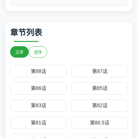
章节列表
正序
逆序
第88话
第87话
第86话
第85话
第83话
第82话
第81话
第80.5话