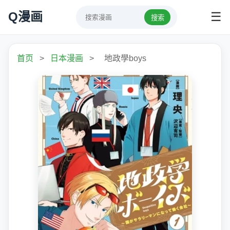
Q漫画
☰
搜索
首页
>
日本漫画
>
地政學boys