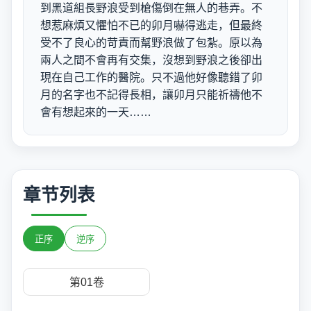
到黑道組長野浪受到槍傷倒在無人的巷弄。不
想惹麻煩又懼怕不已的卯月嚇得逃走，但最終
受不了良心的苛責而幫野浪做了包紮。原以為
兩人之間不會再有交集，沒想到野浪之後卻出
現在自己工作的醫院。只不過他好像聽錯了卯
月的名字也不記得長相，讓卯月只能祈禱他不
會有想起來的一天……
章节列表
正序
逆序
第01卷