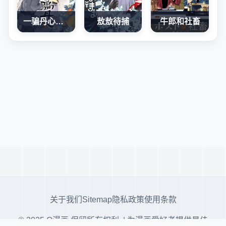
一骗丹心（仙人有待寻白兔）
敖敖待捕
牛郎和社畜
关于我们
Sitemap
隐私政策
使用条款
© 2025 Q漫画 保留所有权利. | 为漫画爱好者提供最佳