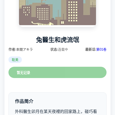
兔醫生和虎流氓
作者:
本間アキラ
状态:
连载中
最新话:
第01卷
耽美
暂无记录
作品简介
外科醫生卯月在某天夜裡的回家路上，碰巧看