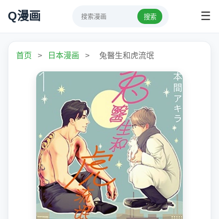
Q漫画
☰
搜索
首页
>
日本漫画
>
兔醫生和虎流氓