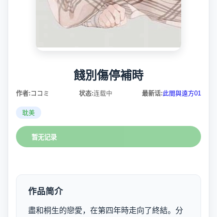
餞別傷停補時
作者:
ココミ
状态:
连载中
最新话:
此間與遠方01
耽美
暂无记录
作品简介
盡和桐生的戀愛，在第四年時走向了終結。分