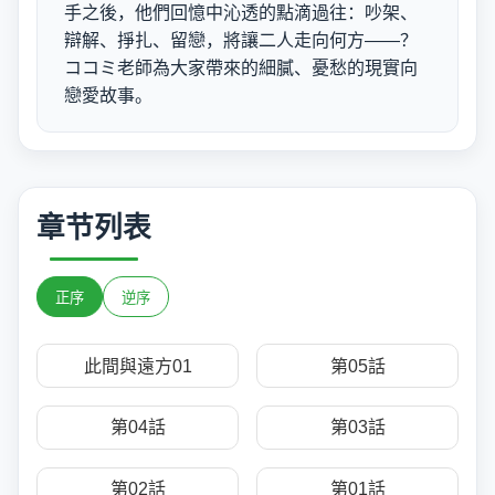
手之後，他們回憶中沁透的點滴過往：吵架、
辯解、掙扎、留戀，將讓二人走向何方——？
ココミ老師為大家帶來的細膩、憂愁的現實向
戀愛故事。
章节列表
正序
逆序
此間與遠方01
第05話
第04話
第03話
第02話
第01話