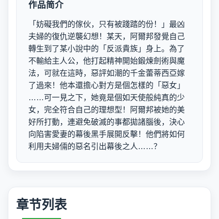
作品简介
「妨礙我們的傢伙，只有被踐踏的份！」最凶
夫婦的復仇逆襲幻想！某天，阿爾邦發覺自己
轉生到了某小說中的「反派貴族」身上。為了
不輸給主人公，他打起精神開始鍛煉劍術與魔
法，可就在這時，惡評如潮的千金蕾蒂西亞嫁
了過來！他本還擔心對方是個怎樣的「惡女」
……可一見之下，她竟是個如天使般純真的少
女，完全符合自己的理想型！阿爾邦被她的美
好所打動，連避免破滅的事都拋諸腦後，決心
向陷害愛妻的幕後黑手展開反擊！他們將如何
利用夫婦倆的惡名引出幕後之人……？
章节列表