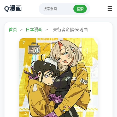
Q漫画
☰
搜索
首页
>
日本漫画
>
先行者企鹅·安魂曲