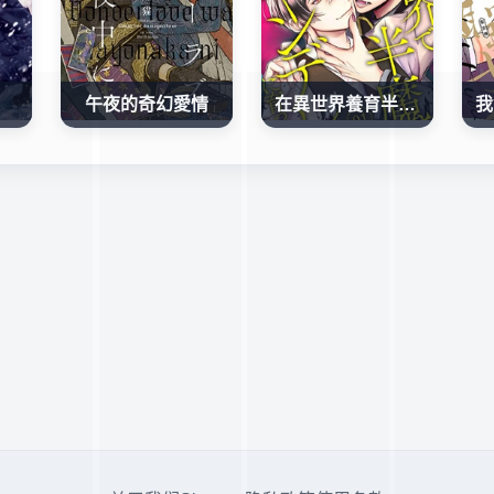
午夜的奇幻愛情
在異世界養育半魔之子後養成了病嬌