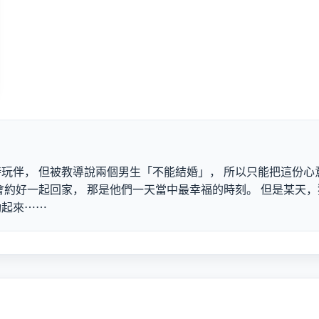
玩伴， 但被教導說兩個男生「不能結婚」， 所以只能把這份心
會約好一起回家， 那是他們一天當中最幸福的時刻。 但是某天
動起來⋯⋯