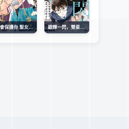
我會保護你 聖女大人
銀輝一閃，雙星永系