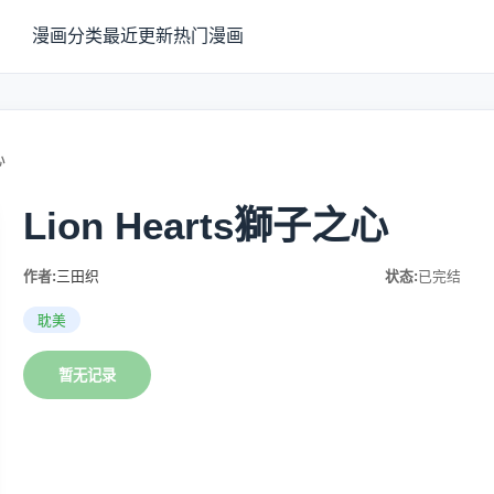
漫画分类
最近更新
热门漫画
心
Lion Hearts獅子之心
作者:
三田织
状态:
已完结
耽美
暂无记录