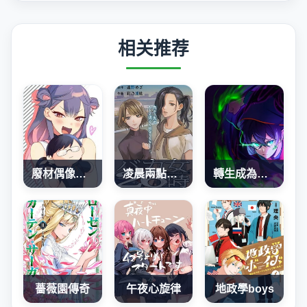
相关推荐
廢材偶像和世上唯一的粉絲
凌晨兩點的蠢女人
轉生成為SSS級哥布林
薔薇園傳奇
午夜心旋律
地政學boys