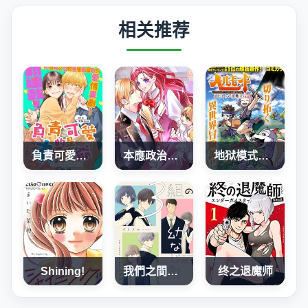
相关推荐
負責可愛的是本大爺
本應政治聯姻了的前男友 （現上司）追着我求複合
地狱模式～喜欢速通游戏的玩家在废设定异世界无双
Shining!
我們之間，只差一句喜歡
终之退魔师