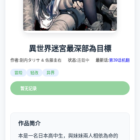
異世界迷宮最深部為目標
作者:
割内タリサ & 佐藤圭右
状态:
连载中
最新话:
第39话机翻
冒险
轻改
异界
暂无记录
作品简介
本是一名日本高中生，與妹妹兩人相依為命的