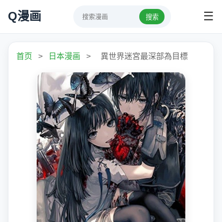
Q漫画
☰
搜索
首页
>
日本漫画
>
異世界迷宮最深部為目標