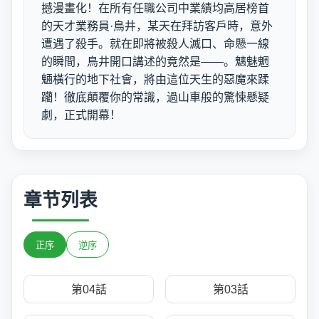
撼漫畫化！在所有任職公司中業績均高居榜首
的天才業務員·鳥井，某天在拜訪客戶時，意外
遭遇了殺手。就在即將被殺人滅口、命懸一線
的瞬間，鳥井開口講述的竟然是——。魑魅魍
魎橫行的地下社會，將由這位天生的惡魔來蹂
躪！徹底顛覆你的常識，過山車般的驚悚懸疑
劇，正式開幕！
章节列表
正序
逆序
第04話
第03話